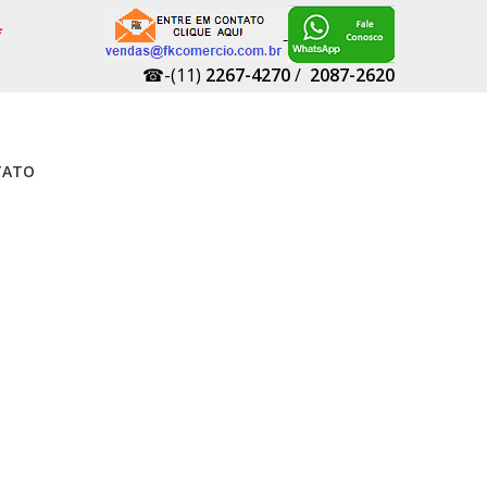
*
☎-(11)
2267-4270
/
2087-2620
TATO